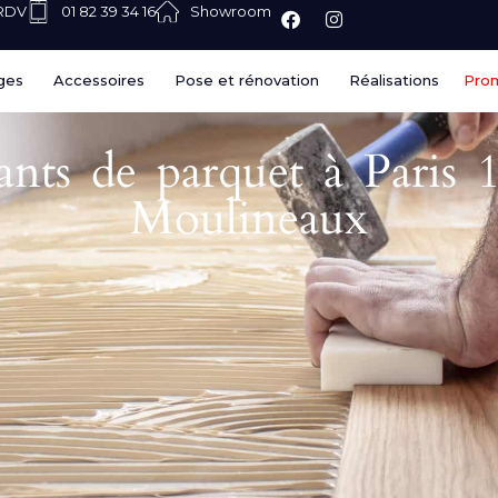
 RDV
01 82 39 34 16
Showroom
ges
Accessoires
Pose et rénovation
Réalisations
Pro
olants de parquet à Paris 
Moulineaux