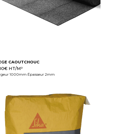
IÈGE CAOUTCHOUC
00
€
HT/M²
rgeur 1000mm Épaisseur 2mm