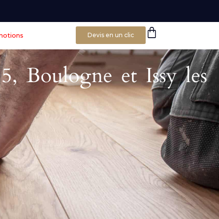
motions
Devis en un clic
15, Boulogne et Issy les