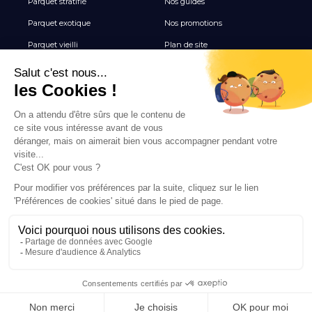
Parquet stratifié
Nos guides
Parquet exotique
Nos promotions
Parquet vieilli
Plan de site
Revêtement de sol vinyle
Terrasse
Tous les Carrelages
NEWSLETTER
Inscrivez-vous pour recevoir nos inspirations, nouveautés
et offres exclusives parquet.
INSCRIPTION
© 2026 PARQUET & DÉCO
MENTIONS LÉGALES
PROTECTION DE LA VIE PRIVÉE
DEVIS GRATUIT
DÉVELOPPÉ PAR L'AGENCE DIGITALE SNAZZY