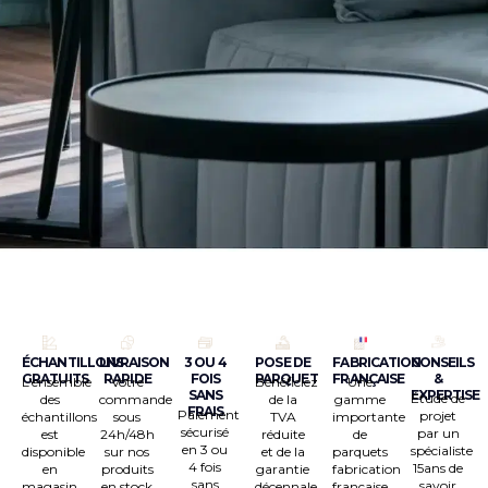
ÉCHANTILLONS
LIVRAISON
3 OU 4
POSE DE
FABRICATION
CONSEILS
GRATUITS
RAPIDE
FOIS
PARQUET
FRANÇAISE
&
L’ensemble
Votre
Bénéficiez
Une
SANS
EXPERTISE
Étude de
des
commande
de la
gamme
FRAIS
Paiement
projet
échantillons
sous
TVA
importante
sécurisé
par un
est
24h/48h
réduite
de
en 3 ou
spécialiste
disponible
sur nos
et de la
parquets
4 fois
15ans de
en
produits
garantie
fabrication
sans
savoir
magasin
en stock
décennale
française