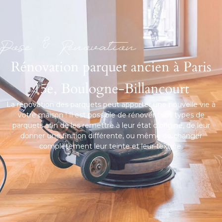
PRENDRE RDV
Pose & Renovation
Rénovation parquet ancien à Paris
15e, Boulogne-Billancourt
La rénovation des parquets peut apporter une nouvelle vie à
votre maison ! Il est possible de rénover tous types de
parquets afin de les remettre à leur état d’origine, de leur
donner une finition différente, ou même de changer
complètement leur teinte et leur texture.