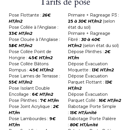
Tarifs de pose
Pose Flottante :
26€
Primaire + Ragreage P3 :
HT/m2
25
à 30€ HT/m2
(selon
Pose Collée à l’Anglaise :
état du sol)
33
€ HT/m2
Primaire + Ragreage
Pose Clouée à l’Anglaise :
Fibré :
30 à 40€
5
5
€ HT/m2
HT/m2
(selon état du sol)
Pose Collée Point de
Dépose Plinthes :
2€
Hongrie :
45
€ HT/m2
HT/m
Pose Collée Bâtons
Dépose Évacuation
Rompus :
45
€ HT/m2
Moquette :
13€ HT/m2
Pose Lames de Terrasse :
Dépose Évacuation
55
€ HT/m2
Parquet Flottant :
13€
Pose Isolant Double
HT/m2
Encollage :
6
€ HT/m2
Dépose Évacuation
Pose Plinthes :
7
€ HT/m
Parquet Collé :
16€ HT/m2
Pose Joint Acrylique :
2€
Rabotage Porte Simple
HT/m
:
15€ HT/unité
Pose Lambourdes :
9
€
Rabotage Porte Palière
HT/m
:
80€ HT/unité