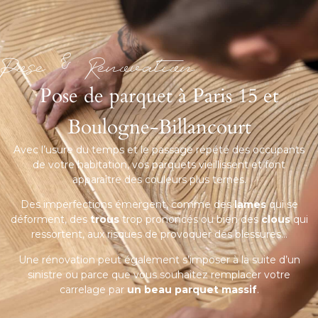
PRENDRE RDV
Pose & Renovation
Pose de parquet à Paris 15 et
Boulogne-Billancourt
Avec l’usure du temps et le passage répété des occupants
de votre habitation, vos parquets vieillissent et font
apparaître des couleurs plus ternes.
Des imperfections émergent, comme des
lames
qui se
déforment, des
trous
trop prononcés ou bien des
clous
qui
ressortent, aux risques de provoquer des blessures…
Une rénovation peut également s’imposer à la suite d’un
sinistre ou parce que vous souhaitez remplacer votre
carrelage par
un beau parquet massif
.