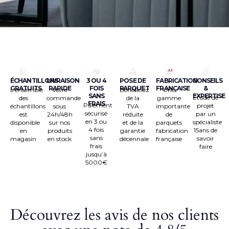
ÉCHANTILLONS
LIVRAISON
3 OU 4
POSE DE
FABRICATION
CONSEILS
GRATUITS
RAPIDE
FOIS
PARQUET
FRANÇAISE
&
L’ensemble
Votre
Bénéficiez
Une
SANS
EXPERTISE
Étude de
des
commande
de la
gamme
FRAIS
Paiement
projet
échantillons
sous
TVA
importante
sécurisé
par un
est
24h/48h
réduite
de
en 3 ou
spécialiste
disponible
sur nos
et de la
parquets
4 fois
15ans de
en
produits
garantie
fabrication
sans
savoir
magasin
en stock
décennale
française
frais
faire
jusqu’à
5000€
Découvrez les avis de nos clients