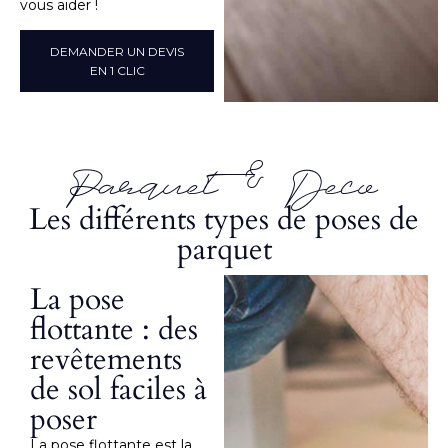
vous aider !
DEMANDER UN DEVIS
EN 1 CLIC
Parquet & Deco
Les différents types de poses de
parquet
La pose
flottante : des
revêtements
de sol faciles à
poser
La pose flottante est la