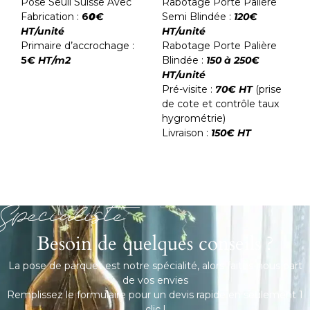
Pose Seuil Suisse Avec
Rabotage Porte Palière
Fabrication :
6
0
€
Semi Blindée :
120€
HT/unité
HT/unité
Primaire d’accrochage :
Rabotage Porte Palière
5
€ HT/m2
Blindée :
150 à 250€
HT/unité
Pré-visite :
70€ HT
(prise
de cote et contrôle taux
hygrométrie)
Livraison :
150€ HT
Spécialiste
Besoin de quelques conseils ?
La pose de parquet est notre spécialité, alors faites-nous part
de vos envies
Remplissez le formulaire pour un devis rapide en seulement 1
clic !