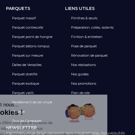
PARQUETS
LIENS UTILES
Parquet massif
Plinthes & seuils
Parquet contrecollé
Préparation, colles, isolants
Parquet point de hongrie
Finition & entretien
Parquet bâtons rompus
Pose de parquet
Parquet sur mesure
Rénovation de parquet
Dalles de Versailles
Nos réalisations
Parquet stratifié
Nos guides
Parquet exotique
Nos promotions
Parquet vieilli
Plan de site
Revêtement de sol vinyle
Terrasse
Tous les Carrelages
NEWSLETTER
Inscrivez-vous pour recevoir nos inspirations, nouveautés