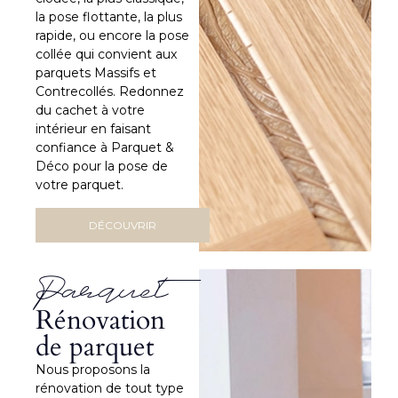
Restauration de parquet
la pose flottante, la plus
rapide, ou encore la pose
ancien : le charme du
collée qui convient aux
parquets Massifs et
parquet retrouvé
Contrecollés. Redonnez
du cachet à votre
Si votre parquet est ancien et mal conservé ou abimé,
intérieur en faisant
une restauration peut se révéler nécessaire. Cette
confiance à Parquet &
démarche est différente de l’entretien régulier. En effet,
Déco pour la pose de
une restauration se résume à remettre en état un
votre parquet.
parquet abimé.
DÉCOUVRIR
Un ponçage est souvent nécessaire, notamment lorsque
votre plancher est trop tâché. Nous pouvons avoir aussi à
reboucher des rayures ou des impacts, ou bien encore
Parquet
réparer une latte endommagée. Cette démarche est
minutieuse, surtout si votre parquet est ancien.
Rénovation
de parquet
Il s’avère donc important de solliciter des professionnels
pour cette style de tâche délicate.
Nous proposons la
L’entretien de vos
rénovation de tout type