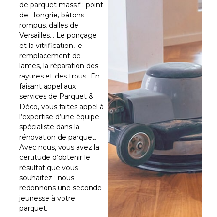
de parquet massif : point
planchers en bois pour
de Hongrie, bâtons
rompus, dalles de
une meilleure
Versailles… Le ponçage
et la vitrification, le
conservation, à Paris et
remplacement de
lames, la réparation des
ses environs
rayures et des trous…En
faisant appel aux
L’entretien de votre parquet est primordial pour en
services de Parquet &
assurer la meilleure des conservations. Que votre parquet
Déco, vous faites appel à
soit vitrifié, huilé, stratifié ou ciré, nous vous proposons nos
l’expertise d’une équipe
prestations afin de vous accompagner au mieux selon
spécialiste dans la
votre besoin.
rénovation de parquet.
Avec nous, vous avez la
L’entretien de votre parquet demande beaucoup de soins
certitude d’obtenir le
et d’attention mais cette tâche peut- se révéler très
résultat que vous
contraignante dès lors qu’il s’agit d’une grande superficie.
souhaitez ; nous
redonnons une seconde
Pourquoi faire appel à
jeunesse à votre
notre entreprise située à
parquet.