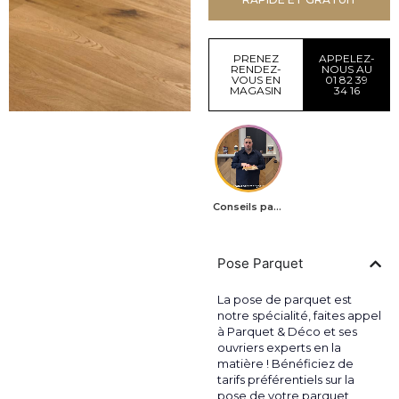
PRENEZ
APPELEZ-
RENDEZ-
NOUS AU
VOUS EN
01 82 39
MAGASIN
34 16
Conseils parquets
Pose Parquet
La pose de parquet est
notre spécialité, faites appel
à Parquet & Déco et ses
ouvriers experts en la
matière ! Bénéficiez de
tarifs préférentiels sur la
pose de votre parquet