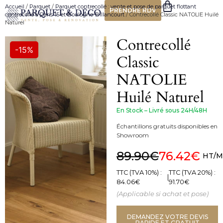
Accueil
/
Parquet
/
Parquet contrecollé : vente et pose de parquet flottant
PRENDRE RDV
contrecollé à Paris 15 et Boulogne-Billancourt
/ Contrecollé Classic NATOLIE Huilé
Naturel
Contrecollé
-15%
Classic
NATOLIE
Huilé Naturel
En Stock – Livré sous 24H/48H
Échantillons gratuits disponibles en
Showroom
89.90
€
76.42
€
HT/M
TTC (TVA 10%) :
TTC (TVA 20%) :
|
84.06
€
91.70
€
(Applicable si achat et pose)
DEMANDEZ VOTRE DEVIS
RAPIDE ET GRATUIT