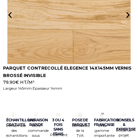
PARQUET CONTRECOLLÉ ELEGENCE 14X145MM VERNIS
C
1
BROSSÉ INVISIBLE
L
79.90
€
HT/M²
Largeur 145mm Épaisseur 14mm
ÉCHANTILLONS
LIVRAISON
3 OU 4
POSE DE
FABRICATION
CONSEILS
GRATUITS
RAPIDE
FOIS
PARQUET
FRANÇAISE
&
L’ensemble
Votre
Bénéficiez
Une
SANS
EXPERTISE
Étude de
des
commande
de la
gamme
FRAIS
Paiement
projet
échantillons
sous
TVA
importante