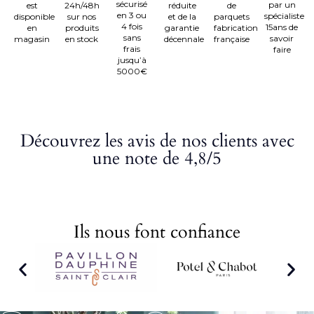
sécurisé
par un
est
24h/48h
réduite
de
en 3 ou
spécialiste
disponible
sur nos
et de la
parquets
4 fois
15ans de
en
produits
garantie
fabrication
sans
savoir
magasin
en stock
décennale
française
frais
faire
jusqu’à
5000€
Découvrez les avis de nos clients avec
une note de 4,8/5
Ils nous font confiance