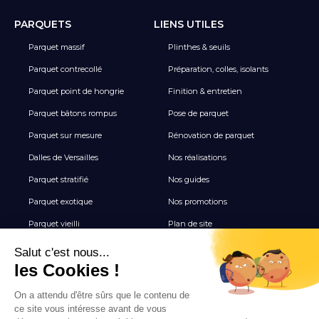
PARQUETS
LIENS UTILES
Parquet massif
Plinthes & seuils
Parquet contrecollé
Préparation, colles, isolants
Parquet point de hongrie
Finition & entretien
Parquet bâtons rompus
Pose de parquet
Parquet sur mesure
Rénovation de parquet
Dalles de Versailles
Nos réalisations
Parquet stratifié
Nos guides
Parquet exotique
Nos promotions
Parquet vieilli
Plan de site
Revêtement de sol vinyle
Terrasse
Tous les Carrelages
NEWSLETTER
Inscrivez-vous pour recevoir nos inspirations, nouveautés