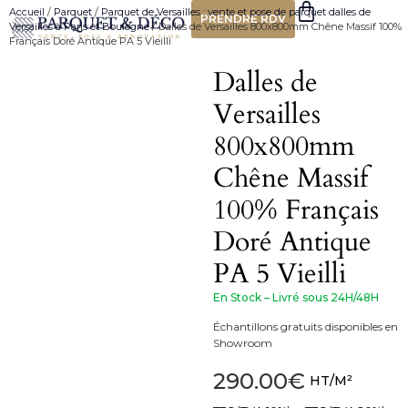
Accueil
/
Parquet
/
Parquet de Versailles : vente et pose de parquet dalles de
PRENDRE RDV
Versailles à Paris et Boulogne
/ Dalles de Versailles 800x800mm Chêne Massif 100%
Français Doré Antique PA 5 Vieilli
Dalles de
Versailles
800x800mm
Chêne Massif
100% Français
Doré Antique
PA 5 Vieilli
En Stock – Livré sous 24H/48H
Échantillons gratuits disponibles en
Showroom
290.00
€
HT/M²