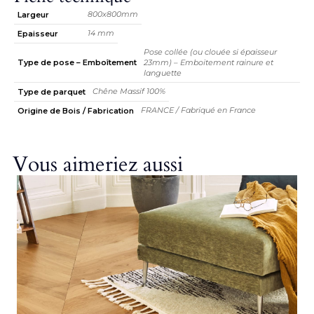
800x800mm
Largeur
14 mm
Epaisseur
Pose collée (ou clouée si épaisseur
Type de pose – Emboîtement
23mm) – Emboitement rainure et
languette
Chêne Massif 100%
Type de parquet
FRANCE / Fabriqué en France
Origine de Bois / Fabrication
Vous aimeriez aussi