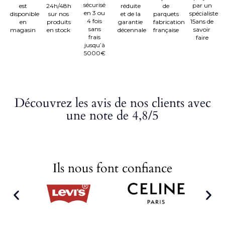
sécurisé
par un
est
24h/48h
réduite
de
en 3 ou
spécialiste
disponible
sur nos
et de la
parquets
4 fois
15ans de
en
produits
garantie
fabrication
sans
savoir
magasin
en stock
décennale
française
frais
faire
jusqu’à
5000€
Découvrez les avis de nos clients avec
une note de 4,8/5
Ils nous font confiance