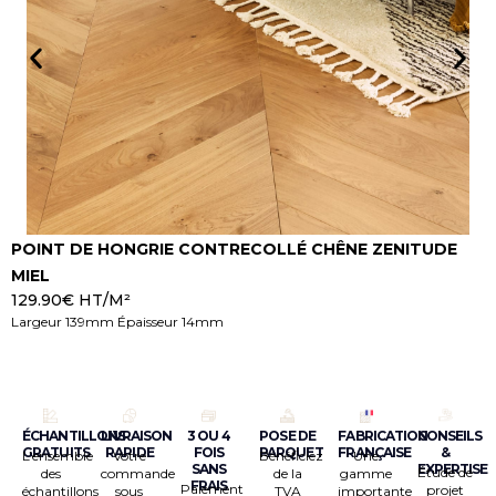
POINT DE HONGRIE CONTRECOLLÉ CHÊNE ZENITUDE
P
MIEL
B
129.90
€
HT/M²
1
Largeur 139mm Épaisseur 14mm
L
ÉCHANTILLONS
LIVRAISON
3 OU 4
POSE DE
FABRICATION
CONSEILS
GRATUITS
RAPIDE
FOIS
PARQUET
FRANÇAISE
&
L’ensemble
Votre
Bénéficiez
Une
SANS
EXPERTISE
Étude de
des
commande
de la
gamme
FRAIS
Paiement
projet
échantillons
sous
TVA
importante