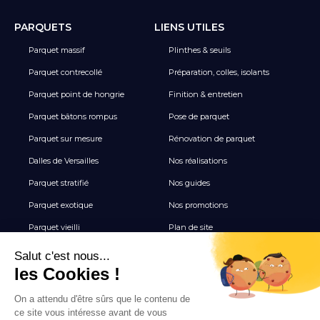
PARQUETS
LIENS UTILES
Parquet massif
Plinthes & seuils
Parquet contrecollé
Préparation, colles, isolants
Parquet point de hongrie
Finition & entretien
Parquet bâtons rompus
Pose de parquet
Parquet sur mesure
Rénovation de parquet
Dalles de Versailles
Nos réalisations
Parquet stratifié
Nos guides
Parquet exotique
Nos promotions
Parquet vieilli
Plan de site
Revêtement de sol vinyle
Terrasse
Tous les Carrelages
NEWSLETTER