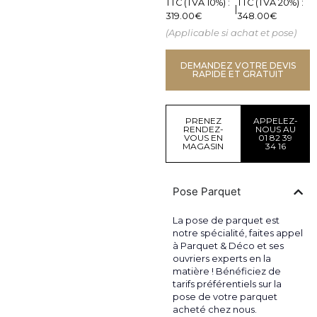
TTC (TVA 10%) :
TTC (TVA 20%) :
|
319.00
€
348.00
€
(Applicable si achat et pose)
DEMANDEZ VOTRE DEVIS
RAPIDE ET GRATUIT
PRENEZ
APPELEZ-
RENDEZ-
NOUS AU
VOUS EN
01 82 39
MAGASIN
34 16
Pose Parquet
La pose de parquet est
notre spécialité, faites appel
à Parquet & Déco et ses
ouvriers experts en la
matière ! Bénéficiez de
tarifs préférentiels sur la
pose de votre parquet
acheté chez nous.