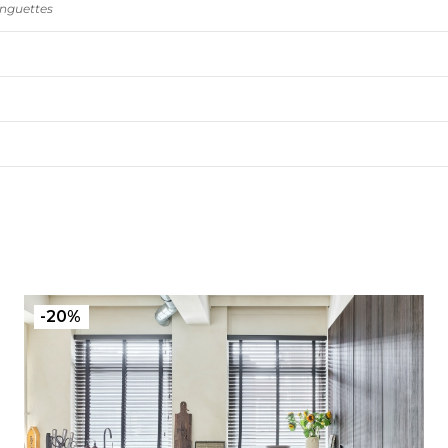
anguettes
-20%