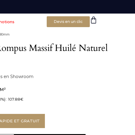
motions
Devis en un clic
5x90mm
Rompus Massif Huilé Naturel
bles en Showroom
/M²
0%) :
107.88
€
APIDE ET GRATUIT