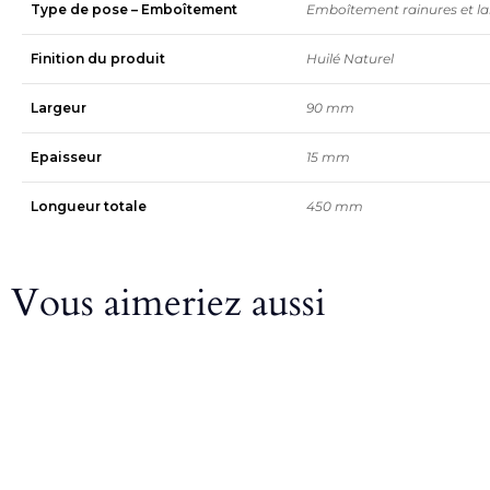
Type de pose – Emboîtement
Emboîtement rainures et l
Finition du produit
Huilé Naturel
Largeur
90 mm
Epaisseur
15 mm
Longueur totale
450 mm
Vous aimeriez aussi