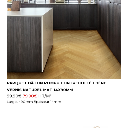
PARQUET BÂTON ROMPU CONTRECOLLÉ CHÊNE
VERNIS NATUREL MAT 14X90MM
99.90
€
79.90
€
HT/M²
Largeur 90mm Épaisseur 14mm