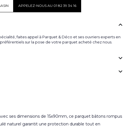
ASIN
APPELEZ-NOUS AU 01 82 39 34 16
écialité, faites appel à Parquet & Déco et ses ouvriers experts en
fs préférentiels sur la pose de votre parquet acheté chez nous.
. Avec ses dimensions de 15x90mm, ce parquet bâtons rompus
uilé naturel garantit une protection durable tout en