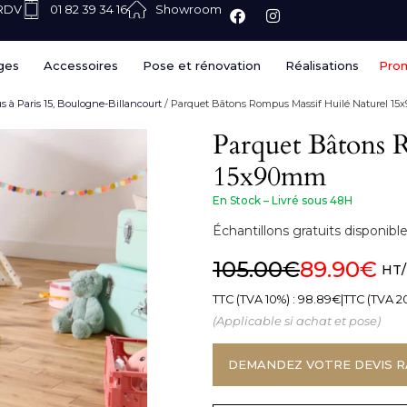
 RDV
01 82 39 34 16
Showroom
ges
Accessoires
Pose et rénovation
Réalisations
Pro
 à Paris 15, Boulogne-Billancourt
/ Parquet Bâtons Rompus Massif Huilé Naturel 1
Parquet Bâtons 
15x90mm
En Stock – Livré sous 48H
Échantillons gratuits disponi
105.00
€
89.90
€
HT
TTC (TVA 10%) :
98.89
€
|
TTC (TVA 2
(Applicable si achat et pose)
DEMANDEZ VOTRE DEVIS R