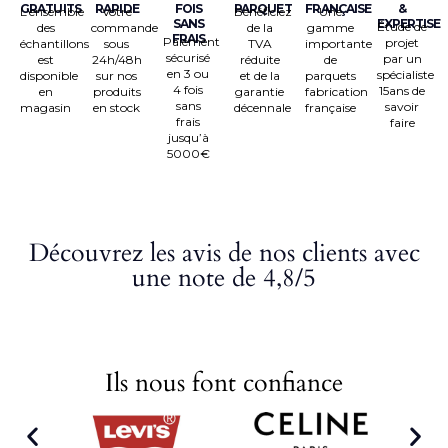
GRATUITS
RAPIDE
FOIS
PARQUET
FRANÇAISE
&
L’ensemble
Votre
Bénéficiez
Une
SANS
EXPERTISE
Étude de
des
commande
de la
gamme
FRAIS
Paiement
projet
échantillons
sous
TVA
importante
sécurisé
par un
est
24h/48h
réduite
de
en 3 ou
spécialiste
disponible
sur nos
et de la
parquets
4 fois
15ans de
en
produits
garantie
fabrication
sans
savoir
magasin
en stock
décennale
française
frais
faire
jusqu’à
5000€
Découvrez les avis de nos clients avec
une note de 4,8/5
Ils nous font confiance