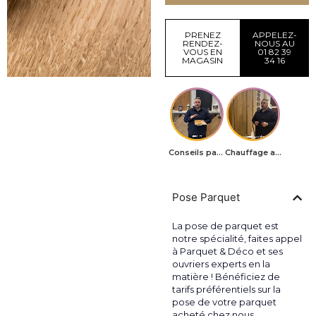
PRENEZ
APPELEZ-
RENDEZ-
NOUS AU
VOUS EN
01 82 39
MAGASIN
34 16
Conseils parquets
Chauffage au sol
Pose Parquet
La pose de parquet est
notre spécialité, faites appel
à Parquet & Déco et ses
ouvriers experts en la
matière ! Bénéficiez de
tarifs préférentiels sur la
pose de votre parquet
acheté chez nous.