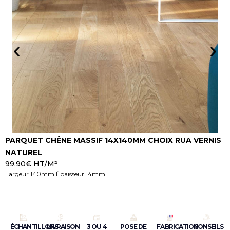
PARQUET CHÊNE MASSIF 14X140MM CHOIX RUA VERNIS
P
NATUREL
F
99.90
€
HT/M²
9
Largeur 140mm Épaisseur 14mm
D
ÉCHANTILLONS
LIVRAISON
3 OU 4
POSE DE
FABRICATION
CONSEILS