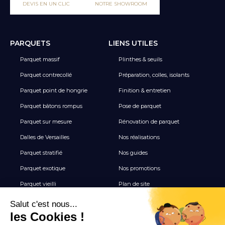
DEVIS EN UN CLIC
NOTRE SHOWROOM
PARQUETS
LIENS UTILES
Parquet massif
Plinthes & seuils
Parquet contrecollé
Préparation, colles, isolants
Parquet point de hongrie
Finition & entretien
Parquet bâtons rompus
Pose de parquet
Parquet sur mesure
Rénovation de parquet
Dalles de Versailles
Nos réalisations
Parquet stratifié
Nos guides
Parquet exotique
Nos promotions
Parquet vieilli
Plan de site
Revêtement de sol vinyle
Terrasse