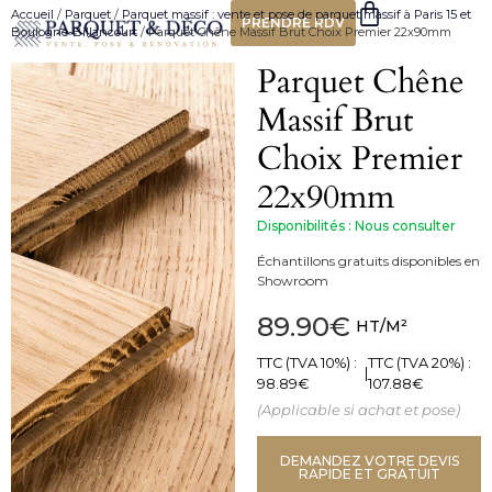
Accueil
/
Parquet
/
Parquet massif : vente et pose de parquet massif à Paris 15 et
PRENDRE RDV
Boulogne-Billancourt
/ Parquet Chêne Massif Brut Choix Premier 22x90mm
Parquet Chêne
Massif Brut
Choix Premier
22x90mm
Disponibilités : Nous consulter
Échantillons gratuits disponibles en
Showroom
89.90
€
HT/M²
TTC (TVA 10%) :
TTC (TVA 20%) :
|
98.89
€
107.88
€
(Applicable si achat et pose)
DEMANDEZ VOTRE DEVIS
RAPIDE ET GRATUIT