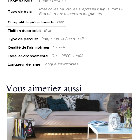
Choix PREMIER
Choix de bois
Pose collée (ou clouée si épaisseur sup 20 mm) –
Type de bois
Emboîtement rainures et languettes
Non
Compatible pièce humide
Brut
Finition du produit
Parquet en chêne massif
Type de parquet
Class A+
Qualité de l’air intérieur
Oui – PEFC certifié
Label environnemental
Longueurs variables
Longueur de lame
Vous aimeriez aussi