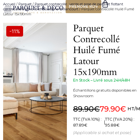
Accueil
/
Parquet
/
Parquet contrecollé : vente et pose de parquet flottant
PRENDRE RDV
contrecollé à Paris 15 et Boulogne-Billancourt
/ Parquet Contrecollé Huilé Fumé
Latour 15x190mm
Parquet
-11%
Contrecollé
Huilé Fumé
Latour
15x190mm
En Stock – Livré sous 24H/48H
Échantillons gratuits disponibles en
Showroom
89.90
€
79.90
€
HT/M
TTC (TVA 10%) :
TTC (TVA 20%) :
|
87.89
€
95.88
€
(Applicable si achat et pose)