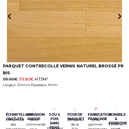
PARQUET CONTRECOLLÉ VERNIS NATUREL BROSSÉ PR
N
BIS
V
99.90
€
79.90
€
HT/M²
7
Largeur 120mm Épaisseur 11mm
L
ÉCHANTILLONS
LIVRAISON
3 OU 4
POSE DE
FABRICATION
CONSEILS
GRATUITS
RAPIDE
FOIS
PARQUET
FRANÇAISE
&
L’ensemble
Votre
Bénéficiez
Une
SANS
EXPERTISE
Étude de
des
commande
de la
gamme
FRAIS
Paiement
projet
échantillons
sous
TVA
importante