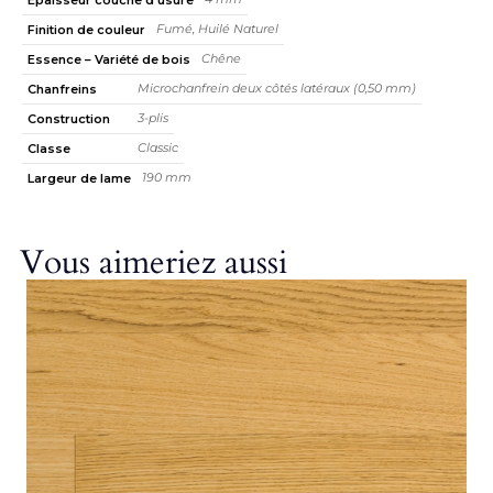
Fumé, Huilé Naturel
Finition de couleur
Chêne
Essence – Variété de bois
Microchanfrein deux côtés latéraux (0,50 mm)
Chanfreins
3-plis
Construction
Classic
Classe
190 mm
Largeur de lame
Vous aimeriez aussi
-20%