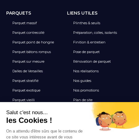
PARQUETS
LIENS UTILES
Parquet massif
Plinthes & seuils
Parquet contrecollé
Préparation, colles, isolants
Parquet point de hongrie
Finition & entretien
Parquet bâtons rompus
Pose de parquet
Parquet sur mesure
Rénovation de parquet
Dalles de Versailles
Nos réalisations
Parquet stratifié
Nos guides
Parquet exotique
Nos promotions
Parquet vieilli
Plan de site
Revêtement de sol vinyle
Terrasse
Tous les Carrelages
NEWSLETTER