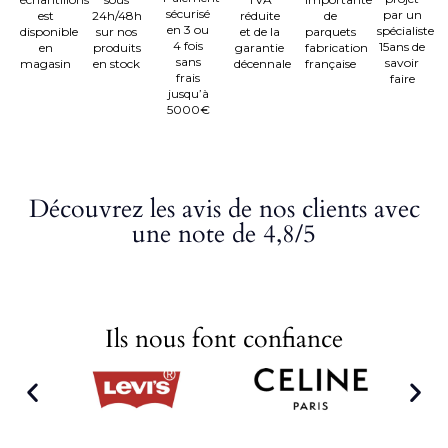
sécurisé
par un
est
24h/48h
réduite
de
en 3 ou
spécialiste
disponible
sur nos
et de la
parquets
4 fois
15ans de
en
produits
garantie
fabrication
sans
savoir
magasin
en stock
décennale
française
frais
faire
jusqu’à
5000€
Découvrez les avis de nos clients avec
une note de 4,8/5
Ils nous font confiance