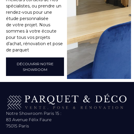
spécialistes, ou prendre un
rendez-vous pour une
étude personnalisée
de votre projet. Nous
sommes à votre écoute
pour tous vos projets
d’achat, rénovation et pose
de parquet
DÉCOUVRIR NOTRE
SHOWROOM
Notre Showroom Paris 15 :
83 Avenue Félix Faure
75015 Paris