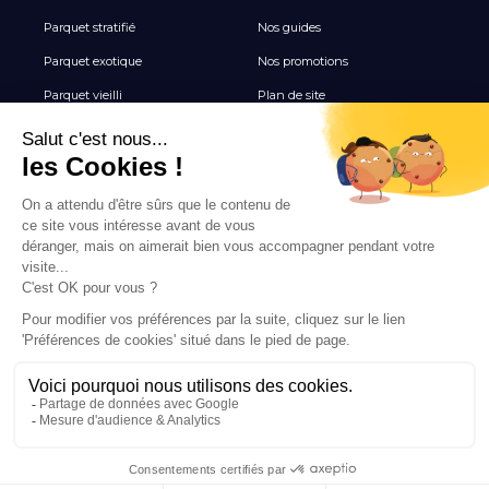
Parquet stratifié
Nos guides
Parquet exotique
Nos promotions
Parquet vieilli
Plan de site
Revêtement de sol vinyle
Terrasse
Tous les Carrelages
NEWSLETTER
Inscrivez-vous pour recevoir nos inspirations, nouveautés
et offres exclusives parquet.
INSCRIPTION
© 2026 PARQUET & DÉCO
MENTIONS LÉGALES
PROTECTION DE LA VIE PRIVÉE
DEVIS GRATUIT