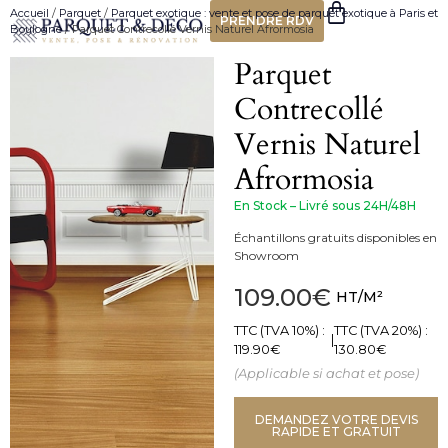
Accueil
/
Parquet
/
Parquet exotique : vente et pose de parquet exotique à Paris et
PRENDRE RDV
Boulogne
/ Parquet Contrecollé Vernis Naturel Afrormosia
Parquet
Contrecollé
Vernis Naturel
Afrormosia
En Stock – Livré sous 24H/48H
Échantillons gratuits disponibles en
Showroom
109.00
€
HT/M²
TTC (TVA 10%) :
TTC (TVA 20%) :
|
119.90
€
130.80
€
(Applicable si achat et pose)
DEMANDEZ VOTRE DEVIS
RAPIDE ET GRATUIT