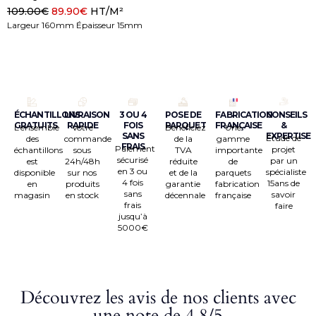
109.00
€
89.90
€
HT/M²
1
Largeur 160mm Épaisseur 15mm
L
ÉCHANTILLONS
LIVRAISON
3 OU 4
POSE DE
FABRICATION
CONSEILS
GRATUITS
RAPIDE
FOIS
PARQUET
FRANÇAISE
&
L’ensemble
Votre
Bénéficiez
Une
SANS
EXPERTISE
Étude de
des
commande
de la
gamme
FRAIS
Paiement
projet
échantillons
sous
TVA
importante
sécurisé
par un
est
24h/48h
réduite
de
en 3 ou
spécialiste
disponible
sur nos
et de la
parquets
4 fois
15ans de
en
produits
garantie
fabrication
sans
savoir
magasin
en stock
décennale
française
frais
faire
jusqu’à
5000€
Découvrez les avis de nos clients avec
une note de 4,8/5