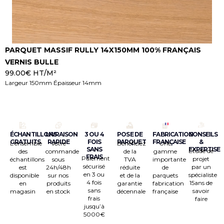
PARQUET MASSIF RULLY 14X150MM 100% FRANÇAIS
P
VERNIS BULLE
F
99.00
€
HT/M²
9
Largeur 150mm Épaisseur 14mm
D
ÉCHANTILLONS
LIVRAISON
3 OU 4
POSE DE
FABRICATION
CONSEILS
GRATUITS
RAPIDE
FOIS
PARQUET
FRANÇAISE
&
L’ensemble
Votre
Bénéficiez
Une
SANS
EXPERTISE
Étude de
des
commande
de la
gamme
FRAIS
Paiement
projet
échantillons
sous
TVA
importante
sécurisé
par un
est
24h/48h
réduite
de
en 3 ou
spécialiste
disponible
sur nos
et de la
parquets
4 fois
15ans de
en
produits
garantie
fabrication
sans
savoir
magasin
en stock
décennale
française
frais
faire
jusqu’à
5000€