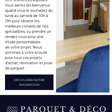
Vous serrez les bienvenus
quand vous le souhaitez du
lundi au samedi de 10h à
19h pour obtenir les
meilleurs conseils de nos
spécialistes, ou prendre un
rendez-vous pour une
étude personnalisée
de votre projet. Nous
sommes à votre écoute
pour tous vos projets
d’achat, rénovation et pose
de parquet
DÉCOUVRIR NOTRE
SHOWROOM