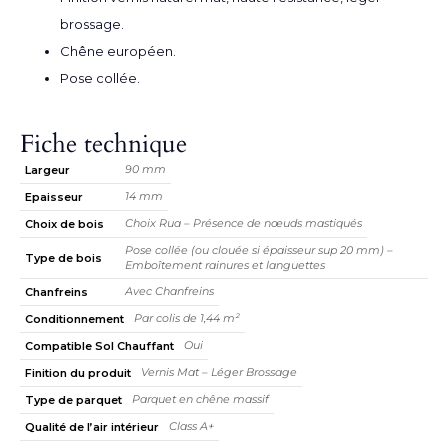
brossage.
Chêne européen.
Pose collée.
Fiche technique
90 mm
Largeur
14 mm
Epaisseur
Choix Rua – Présence de nœuds mastiqués
Choix de bois
Pose collée (ou clouée si épaisseur sup 20 mm) –
Type de bois
Emboîtement rainures et languettes
Avec Chanfreins
Chanfreins
Par colis de 1,44 m²
Conditionnement
Oui
Compatible Sol Chauffant
Vernis Mat – Léger Brossage
Finition du produit
Parquet en chêne massif
Type de parquet
Class A+
Qualité de l’air intérieur