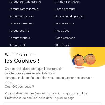
Parquet point de hongrie
Finition & entretien
Parquet bâtons rompus
Pose de parquet
Parquet sur mesure
Rénovation de parquet
Dalles de Versailles
Nos réalisations
Parquet stratifié
Nos guides
Parquet exotique
Nos promotions
Parquet vieilli
Plan de site
Revêtement de sol vinyle
Terrasse
Tous les Carrelages
NEWSLETTER
Inscrivez-vous pour recevoir nos inspirations, nouveautés
et offres exclusives parquet.
INSCRIPTION