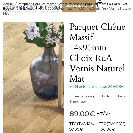
Accueil
/
Parquet
/
Parquet massif : vente et pose de parquet massif à Paris 15 et
PRENDRE RDV
Boulogne-Billancourt
/ Parquet Chêne Massif 14x90mm Choix RuA Vernis Naturel
Mat
Parquet Chêne
Massif
14x90mm
Choix RuA
Vernis Naturel
Mat
En Stock – Livré sous 24H/48H
Échantillons gratuits disponibles en
Showroom
89.00
€
HT/M²
TTC (TVA 10%) :
TTC (TVA 20%) :
|
97.90
€
106.80
€