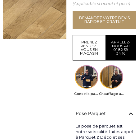
(Applicable si achat et pose)
DEMANDEZ VOTRE DEVIS
RAPIDE ET GRATUIT
PRENEZ
APPELEZ-
RENDEZ-
NOUS AU
VOUS EN
01 82 39
MAGASIN
34 16
Conseils parquets
Chauffage au sol
Pose Parquet
La pose de parquet est
notre spécialité, faites appel
à Parquet & Déco et ses