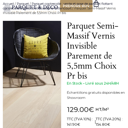
Accueil
/
Parquet
/
Parquet contrecollé : vente et pose de parquet flottant
PRENDRE RDV
contrecollé à Paris 15 et Boulogne-Billancourt
/ Parquet Semi-Massif Vernis
Invisible Parement de 5,5mm Choix Pr bis
Parquet Semi-
Massif Vernis
Invisible
Parement de
5,5mm Choix
Pr bis
En Stock – Livré sous 24H/48H
Échantillons gratuits disponibles en
Showroom
129.00
€
HT/M²
TTC (TVA 10%) :
TTC (TVA 20%) :
|
141.90
€
154.80
€