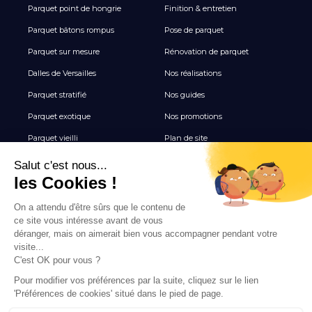
Parquet point de hongrie
Finition & entretien
Parquet bâtons rompus
Pose de parquet
Parquet sur mesure
Rénovation de parquet
Dalles de Versailles
Nos réalisations
Parquet stratifié
Nos guides
Parquet exotique
Nos promotions
Parquet vieilli
Plan de site
Revêtement de sol vinyle
Terrasse
Tous les Carrelages
NEWSLETTER
Inscrivez-vous pour recevoir nos inspirations, nouveautés
et offres exclusives parquet.
INSCRIPTION