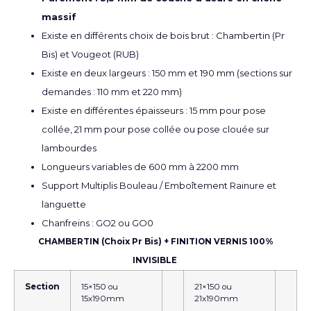
massif
Existe en différents choix de bois brut : Chambertin (Pr
Bis) et Vougeot (RUB)
Existe en deux largeurs : 150 mm et 190 mm (sections sur
demandes : 110 mm et 220 mm)
Existe en différentes épaisseurs : 15 mm pour pose
collée, 21 mm pour pose collée ou pose clouée sur
lambourdes
Longueurs variables de 600 mm à 2200 mm
Support Multiplis Bouleau / Emboîtement Rainure et
languette
Chanfreins : GO2 ou GO0
CHAMBERTIN (Choix Pr Bis) + FINITION VERNIS 100%
INVISIBLE
Section
15×150 ou
21×150 ou
15x190mm
21x190mm