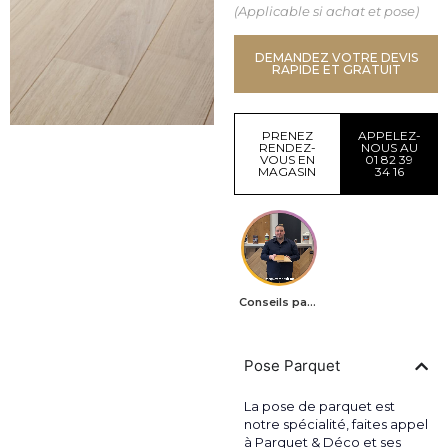
(Applicable si achat et pose)
DEMANDEZ VOTRE DEVIS
RAPIDE ET GRATUIT
PRENEZ
APPELEZ-
RENDEZ-
NOUS AU
VOUS EN
01 82 39
MAGASIN
34 16
Conseils parquets
Pose Parquet
La pose de parquet est
notre spécialité, faites appel
à Parquet & Déco et ses