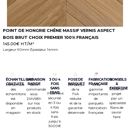
POINT DE HONGRIE CHÊNE MASSIF VERNIS ASPECT
N
BOIS BRUT CHOIX PREMIER 100% FRANÇAIS
V
145.00
€
HT/M²
7
Largeur 90mm Épaisseur 14mm
L
ÉCHANTILLONS
LIVRAISON
3 OU 4
POSE DE
FABRICATION
CONSEILS
GRATUITS
RAPIDE
FOIS
PARQUET
FRANÇAISE
&
L’ensemble
Votre
Bénéficiez
Une
SANS
EXPERTISE
Étude de
des
commande
de la
gamme
FRAIS
Paiement
projet
échantillons
sous
TVA
importante
sécurisé
par un
est
24h/48h
réduite
de
en 3 ou
spécialiste
disponible
sur nos
et de la
parquets
4 fois
15ans de
en
produits
garantie
fabrication
sans
savoir
magasin
en stock
décennale
française
frais
faire
jusqu’à
5000€