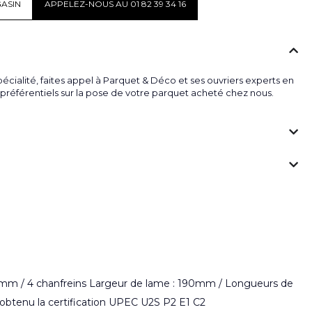
ASIN
APPELEZ-NOUS AU 01 82 39 34 16
écialité, faites appel à Parquet & Déco et ses ouvriers experts en
fs préférentiels sur la pose de votre parquet acheté chez nous.
ur 8mm / 4 chanfreins Largeur de lame : 190mm / Longueurs de
obtenu la certification UPEC U2S P2 E1 C2