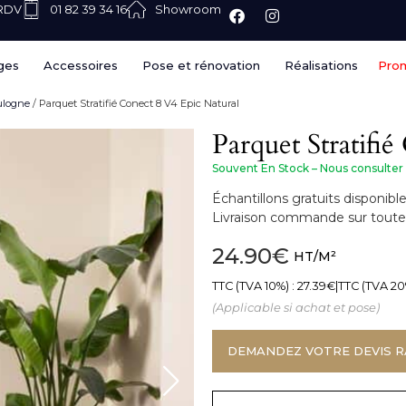
 RDV
01 82 39 34 16
Showroom
ges
Accessoires
Pose et rénovation
Réalisations
Pro
oulogne
/ Parquet Stratifié Conect 8 V4 Epic Natural
Parquet Stratifi
Souvent En Stock – Nous consulter
Échantillons gratuits disponi
Livraison commande sur toute 
24.90
€
HT/M²
TTC (TVA 10%) :
27.39
€
|
TTC (TVA 20
(Applicable si achat et pose)
DEMANDEZ VOTRE DEVIS R