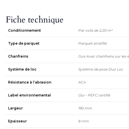
Fiche technique
Conditionnement
Par colis de 2,20 m²
Type de parquet
Parquet stratifié
Chanfreins
Go4 Avec chanfreins sur les 
Système de loc
Système de pose Duo Loc
Résistance à l’abrasion
AC4
Label environnemental
Oui – PEFC certifié
Largeur
190 mm
Epaisseur
8 mm