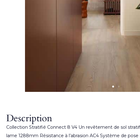
Description
Collection Stratifié Connect 8 V4 Un revêtement de sol strat
lame 1288mm Résistance à l’abrasion AC4 Système de pose rap