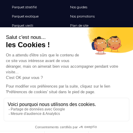
Parquet stratifié
Nos guides
Parquet exotique
Nos promotions
Parquet vieilli
Plan de site
Revêtement de sol vinyle
Terrasse
Tous les Carrelages
NEWSLETTER
Inscrivez-vous pour recevoir nos inspirations, nouveautés
et offres exclusives parquet.
INSCRIPTION
© 2026 PARQUET & DÉCO
MENTIONS LÉGALES
PROTECTION DE LA VIE PRIVÉE
DEVIS GRATUIT