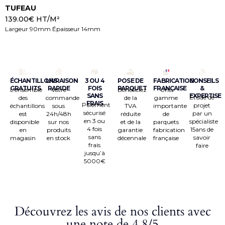
TUFEAU
139.00
€
HT/M²
8
Largeur 90mm Épaisseur 14mm
L
ÉCHANTILLONS
LIVRAISON
3 OU 4
POSE DE
FABRICATION
CONSEILS
GRATUITS
RAPIDE
FOIS
PARQUET
FRANÇAISE
&
L’ensemble
Votre
Bénéficiez
Une
SANS
EXPERTISE
Étude de
des
commande
de la
gamme
FRAIS
Paiement
projet
échantillons
sous
TVA
importante
sécurisé
par un
est
24h/48h
réduite
de
en 3 ou
spécialiste
disponible
sur nos
et de la
parquets
4 fois
15ans de
en
produits
garantie
fabrication
sans
savoir
magasin
en stock
décennale
française
frais
faire
jusqu’à
5000€
Découvrez les avis de nos clients avec
une note de 4,8/5