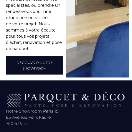
spécialistes, ou prendre un
rendez-vous pour une
étude personnalisée
de votre projet. Nous
sommes à votre écoute
pour tous vos projets
d’achat, rénovation et pose
de parquet
DÉCOUVRIR NOTRE
SHOWROOM
Notre Showroom Paris 15 :
83 Avenue Félix Faure
75015 Paris