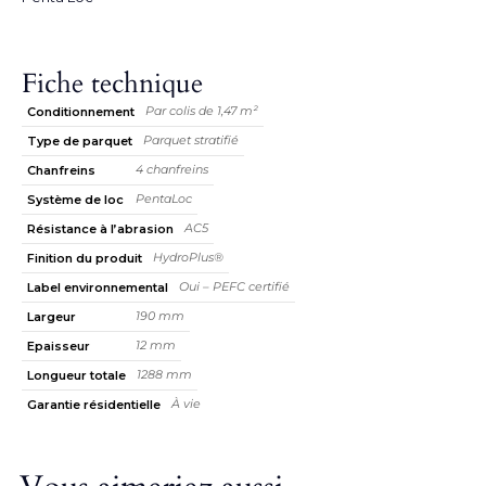
Fiche technique
Par colis de 1,47 m²
Conditionnement
Parquet stratifié
Type de parquet
4 chanfreins
Chanfreins
PentaLoc
Système de loc
AC5
Résistance à l’abrasion
HydroPlus®
Finition du produit
Oui – PEFC certifié
Label environnemental
190 mm
Largeur
12 mm
Epaisseur
1288 mm
Longueur totale
À vie
Garantie résidentielle