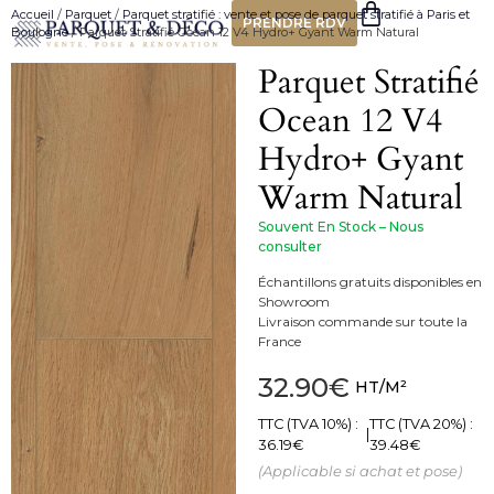
Accueil
/
Parquet
/
Parquet stratifié : vente et pose de parquet stratifié à Paris et
PRENDRE RDV
Boulogne
/ Parquet Stratifié Ocean 12 V4 Hydro+ Gyant Warm Natural
Parquet Stratifié
Ocean 12 V4
Hydro+ Gyant
Warm Natural
Souvent En Stock – Nous
consulter
Échantillons gratuits disponibles en
Showroom
Livraison commande sur toute la
France
32.90
€
HT/M²
TTC (TVA 10%) :
TTC (TVA 20%) :
|
36.19
€
39.48
€
(Applicable si achat et pose)