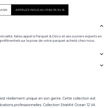
ASIN
APPELEZ-NOUS AU 01 82 39 34 16
écialité, faites appel à Parquet & Déco et ses ouvriers experts en
fs préférentiels sur la pose de votre parquet acheté chez nous.
au est réellement unique en son genre. Cette collection est
cations professionnelles. Collection Stratifié Ocean 12 V4