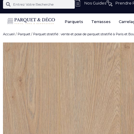
Nos Guides
Prendre
Parquets
Terrasses
Carrela
Accueil
/
Parquet
/
Parquet stratifié : vente et pose de parquet stratifié à Paris et B