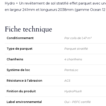
Hydro + Un revêtement de sol stratifié effet parquet avec u
en largeur 241mm et longueurs 2038mm (gamme Ocean 12 XL) 
Fiche technique
Conditionnement
Par colis de 1,47 m²
Type de parquet
Parquet stratifié
Chanfreins
4 chanfreins
Système de loc
PentaLoc
Résistance à l’abrasion
AC5
Finition du produit
HydroPlus®
Label environnemental
Oui – PEFC certifié