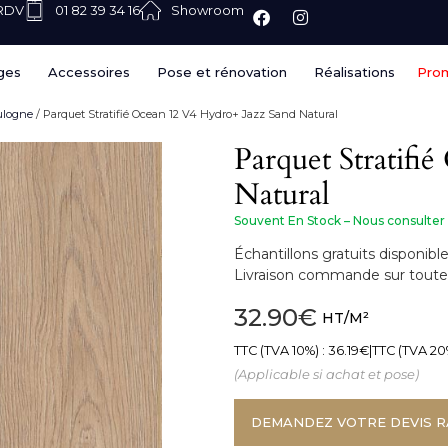
 RDV
01 82 39 34 16
Showroom
ges
Accessoires
Pose et rénovation
Réalisations
Pro
oulogne
/ Parquet Stratifié Ocean 12 V4 Hydro+ Jazz Sand Natural
Parquet Stratifi
Natural
Souvent En Stock – Nous consulter
Échantillons gratuits disponi
Livraison commande sur toute 
32.90
€
HT/M²
TTC (TVA 10%) :
36.19
€
|
TTC (TVA 20
(Applicable si achat et pose)
DEMANDEZ VOTRE DEVIS R