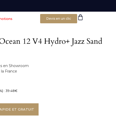
motions
Devis en un clic
é Ocean 12 V4 Hydro+ Jazz Sand
bles en Showroom
la France
%) :
39.48
€
APIDE ET GRATUIT