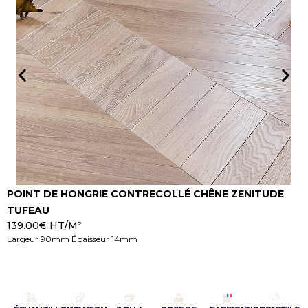
POINT DE HONGRIE CONTRECOLLÉ CHÊNE ZENITUDE
P
TUFEAU
A
139.00
€
HT/M²
1
Largeur 90mm Épaisseur 14mm
L