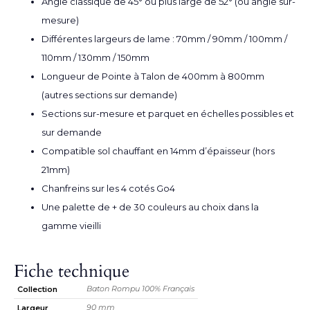
Angle classique de 45° ou plus large de 52° (ou angle sur-
mesure)
Différentes largeurs de lame : 70mm / 90mm / 100mm /
110mm / 130mm / 150mm
Longueur de Pointe à Talon de 400mm à 800mm
(autres sections sur demande)
Sections sur-mesure et parquet en échelles possibles et
sur demande
Compatible sol chauffant en 14mm d’épaisseur (hors
21mm)
Chanfreins sur les 4 cotés Go4
Une palette de + de 30 couleurs au choix dans la
gamme vieilli
Fiche technique
Baton Rompu 100% Français
Collection
90 mm
Largeur