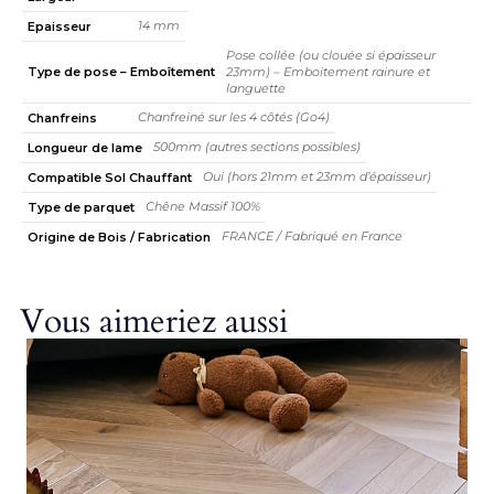
14 mm
Epaisseur
Pose collée (ou clouée si épaisseur
Type de pose – Emboîtement
23mm) – Emboitement rainure et
languette
Chanfreiné sur les 4 côtés (Go4)
Chanfreins
500mm (autres sections possibles)
Longueur de lame
Oui (hors 21mm et 23mm d’épaisseur)
Compatible Sol Chauffant
Chêne Massif 100%
Type de parquet
FRANCE / Fabriqué en France
Origine de Bois / Fabrication
Vous aimeriez aussi