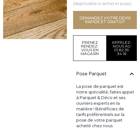
(Applicable si achat et pose)
DEMANDEZ VOTRE DEVIS
RAPIDE ET GRATUIT
PRENEZ
APPELEZ-
RENDEZ-
NOUS AU
VOUS EN
01 82 39
MAGASIN
34 16
Pose Parquet
La pose de parquet est
notre spécialité, faites appel
à Parquet & Déco et ses
ouvriers experts en la
matière ! Bénéficiez de
tarifs préférentiels sur la
pose de votre parquet
acheté chez nous.