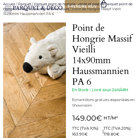
Accueil
/
Parquet
/
Parquet point de hongrie : vente et pose de parquet point de
PRENDRE RDV
Hongrie à Paris 15, Boulogne-Billancourt
/ Point de Hongrie Massif Vieilli
14x90mm Haussmannien PA 6
Point de
Hongrie Massif
Vieilli
14x90mm
Haussmannien
PA 6
En Stock – Livré sous 24H/48H
Échantillons gratuits disponibles en
Showroom
149.00
€
HT/M²
TTC (TVA 10%) :
TTC (TVA 20%) :
|
163.90
€
178.80
€