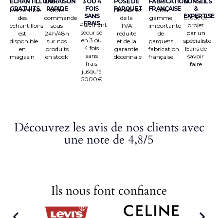
ÉCHANTILLONS
LIVRAISON
3 OU 4
POSE DE
FABRICATION
CONSEILS
GRATUITS
RAPIDE
FOIS
PARQUET
FRANÇAISE
&
L’ensemble
Votre
Bénéficiez
Une
SANS
EXPERTISE
Étude de
des
commande
de la
gamme
FRAIS
Paiement
projet
échantillons
sous
TVA
importante
sécurisé
par un
est
24h/48h
réduite
de
en 3 ou
spécialiste
disponible
sur nos
et de la
parquets
4 fois
15ans de
en
produits
garantie
fabrication
sans
savoir
magasin
en stock
décennale
française
frais
faire
jusqu’à
5000€
Découvrez les avis de nos clients avec
une note de 4,8/5
Ils nous font confiance