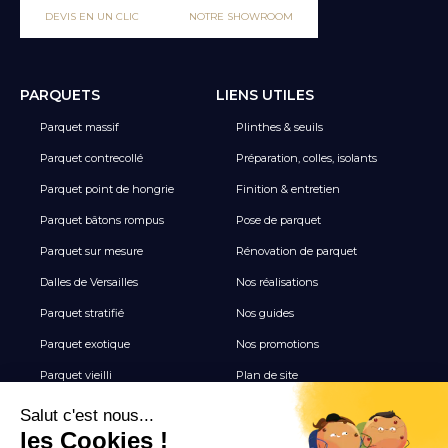
DEVIS EN UN CLIC
NOTRE SHOWROOM
PARQUETS
LIENS UTILES
Parquet massif
Plinthes & seuils
Parquet contrecollé
Préparation, colles, isolants
Parquet point de hongrie
Finition & entretien
Parquet bâtons rompus
Pose de parquet
Parquet sur mesure
Rénovation de parquet
Dalles de Versailles
Nos réalisations
Parquet stratifié
Nos guides
Parquet exotique
Nos promotions
Parquet vieilli
Plan de site
Revêtement de sol vinyle
Terrasse