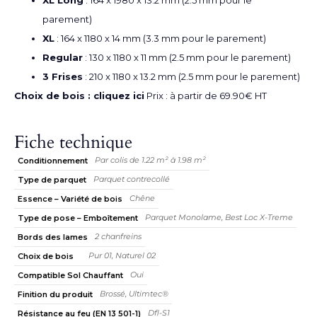
parement)
XL
: 164 x 1180 x 14 mm (3.3 mm pour le parement)
Regular
: 130 x 1180 x 11 mm (2.5 mm pour le parement)
3 Frises
: 210 x 1180 x 13.2 mm (2.5 mm pour le parement)
Choix de bois : cliquez ici
Prix : à partir de 69.90€ HT
Fiche technique
Par colis de 1.22 m² à 1.98 m²
Conditionnement
Parquet contrecollé
Type de parquet
Chêne
Essence – Variété de bois
Parquet Monolame, Best Loc X-Treme
Type de pose – Emboîtement
2 chanfreins
Bords des lames
Pur 01, Naturel 02
Choix de bois
Oui
Compatible Sol Chauffant
Brossé, Ultimtec®
Finition du produit
Dfl-S1
Résistance au feu (EN 13 501-1)