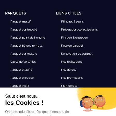
PARQUETS
LIENS UTILES
Parquet massif
Plinthes & seuils
Parquet contrecollé
Préparation, colles, isolants
Parquet point de hongrie
Finition & entretien
Parquet bâtons rompus
Pose de parquet
Parquet sur mesure
Rénovation de parquet
Dalles de Versailles
Nos réalisations
Parquet stratifié
Nos guides
Parquet exotique
Nos promotions
Parquet vieilli
Plan de site
Revêtement de sol vinyle
Terrasse
Tous les Carrelages
NEWSLETTER