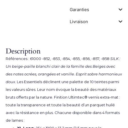
Garanties
Livraison
Description
Références : 61000 -852, -853, -854, -855, -856, -857, -858
SILK :
Un beige-paille blanchi clair de la famille des Beiges avec
des notes ocrées, orangées et vanille. Esprit sobre harmonieux
doux.
Les Essentiels déclinent une palette de 10 teintes parmi
les valeurs sûres. Leur nom évoque la beauté des matériaux
bruts offerts par la nature. Finition Ultimtec® vernis extra-mat :
toute la transparence et toute la beauté d’un parquet huilé
avec la résistance en plus. Chacune disponible dans 4 formats
de lames :
XL Long
: 164 x 1980 x 13.2 mm (2.5 mm pour le