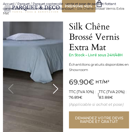
Accueil
/
Parquet
/
Parquet contrecollé : vente et pose de parquet flottant
PRENDRE RDV
contrecollé à Paris 15 et Boulogne-Billancourt
/ Silk Chêne Brossé Vernis Extra
Mat
Silk Chêne
Brossé Vernis
Extra Mat
En Stock – Livré sous 24H/48H
Échantillons gratuits disponibles en
Showroom
69.90
€
HT/M²
TTC (TVA 10%) :
TTC (TVA 20%) :
|
76.89
€
83.88
€
(Applicable si achat et pose)
DEMANDEZ VOTRE DEVIS
RAPIDE ET GRATUIT