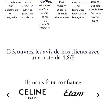
FRAIS
Paiement
projet
échantillons
sous
TVA
importante
sécurisé
par un
est
24h/48h
réduite
de
en 3 ou
spécialiste
disponible
sur nos
et de la
parquets
4 fois
15ans de
en
produits
garantie
fabrication
sans
savoir
magasin
en stock
décennale
française
frais
faire
jusqu’à
5000€
Découvrez les avis de nos clients avec
une note de 4,8/5
Ils nous font confiance