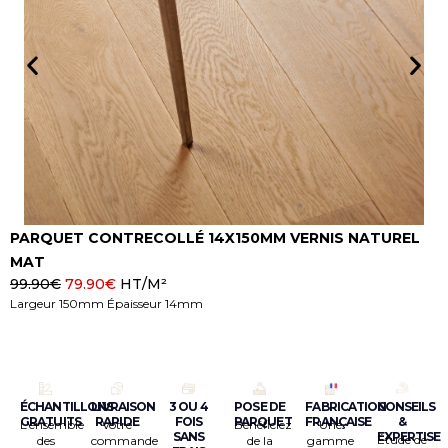
PARQUET CONTRECOLLÉ 14X150MM VERNIS NATUREL
P
MAT
99.90
€
79.90
€
HT/M²
1
Largeur 150mm Épaisseur 14mm
L
ÉCHANTILLONS
LIVRAISON
3 OU 4
POSE DE
FABRICATION
CONSEILS
GRATUITS
RAPIDE
FOIS
PARQUET
FRANÇAISE
&
L’ensemble
Votre
Bénéficiez
Une
SANS
EXPERTISE
Étude de
des
commande
de la
gamme