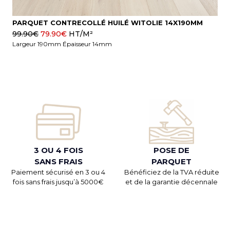
PARQUET CONTRECOLLÉ HUILÉ WITOLIE 14X190MM
99.90
€
79.90
€
HT/M²
Largeur 190mm Épaisseur 14mm
3 OU 4 FOIS
POSE DE
SANS FRAIS
PARQUET
Paiement sécurisé en 3 ou 4
Bénéficiez de la TVA réduite
fois sans frais jusqu’à 5000€
et de la garantie décennale