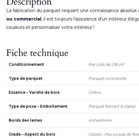
Description
La fabrication du parquet requiert une connaissance absolue à t
ou commercial
, il est toujours l’assurance d’un intérieur él
couleurs et personnaliser votre intérieur !
Fiche technique
Conditionnement
Par colis de 1.38 m²
Type de parquet
Parquet contrecollé
Essence – Variété de bois
Chêne
Type de pose – Emboîtement
Parquet flottant à clipser
Bords des lames
4 chanfreins
Grade – Aspect du bois
Classic : Peu ou pas de N