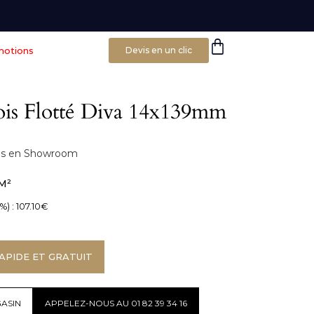
motions
Devis en un clic
ois Flotté Diva 14x139mm
bles en Showroom
M²
%) :
107.10
€
APIDE ET GRATUIT
ASIN
APPELEZ-NOUS AU 01 82 39 34 16