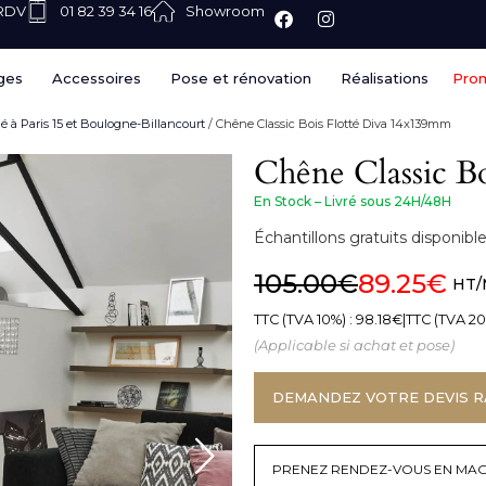
 RDV
01 82 39 34 16
Showroom
ges
Accessoires
Pose et rénovation
Réalisations
Pro
lé à Paris 15 et Boulogne-Billancourt
/ Chêne Classic Bois Flotté Diva 14x139mm
Chêne Classic B
En Stock – Livré sous 24H/48H
Échantillons gratuits disponi
105.00
€
89.25
€
HT/
TTC (TVA 10%) :
98.18
€
|
TTC (TVA 20
(Applicable si achat et pose)
DEMANDEZ VOTRE DEVIS R
PRENEZ RENDEZ-VOUS EN MAG