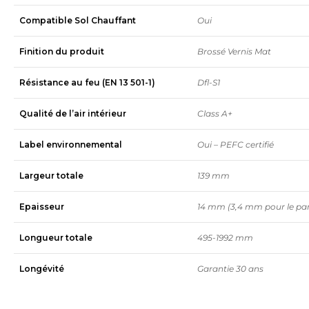
Compatible Sol Chauffant
Oui
Finition du produit
Brossé Vernis Mat
Résistance au feu (EN 13 501-1)
Dfl-S1
Qualité de l’air intérieur
Class A+
Label environnemental
Oui – PEFC certifié
Largeur totale
139 mm
Epaisseur
14 mm (3,4 mm pour le pa
Longueur totale
495-1992 mm
Longévité
Garantie 30 ans