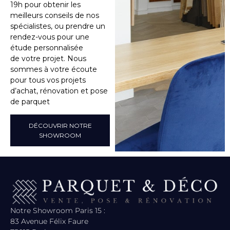
19h pour obtenir les
meilleurs conseils de nos
spécialistes, ou prendre un
rendez-vous pour une
étude personnalisée
de votre projet. Nous
sommes à votre écoute
pour tous vos projets
d’achat, rénovation et pose
de parquet
DÉCOUVRIR NOTRE
SHOWROOM
Notre Showroom Paris 15 :
83 Avenue Félix Faure