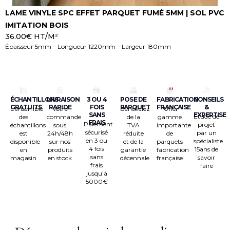
LAME VINYLE SPC EFFET PARQUET FUMÉ 5MM | SOL PVC
L
IMITATION BOIS
P
36.00
€
HT/M²
3
Épaisseur 5mm – Longueur 1220mm – Largeur 180mm
É
Achat en ligne
ÉCHANTILLONS
LIVRAISON
3 OU 4
POSE DE
FABRICATION
CONSEILS
GRATUITS
RAPIDE
FOIS
PARQUET
FRANÇAISE
&
L’ensemble
Votre
Bénéficiez
Une
SANS
EXPERTISE
Étude de
des
commande
de la
gamme
FRAIS
Paiement
projet
échantillons
sous
TVA
importante
sécurisé
par un
est
24h/48h
réduite
de
en 3 ou
spécialiste
disponible
sur nos
et de la
parquets
4 fois
15ans de
en
produits
garantie
fabrication
sans
savoir
magasin
en stock
décennale
française
frais
faire
jusqu’à
5000€