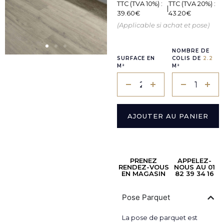
TTC (TVA 10%) :
TTC (TVA 20%) :
|
39.60
€
43.20
€
(Applicable si achat et pose)
NOMBRE DE
SURFACE EN
COLIS DE
2.2
M²
M²
AJOUTER AU PANIER
PRENEZ
APPELEZ-
RENDEZ-VOUS
NOUS AU 01
EN MAGASIN
82 39 34 16
Pose Parquet
La pose de parquet est