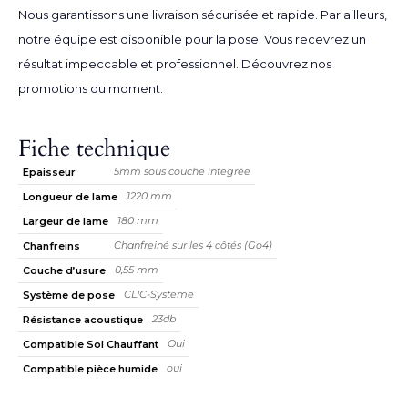
Nous garantissons une livraison sécurisée et rapide. Par ailleurs,
notre équipe est disponible pour la pose. Vous recevrez un
résultat impeccable et professionnel. Découvrez nos
promotions du moment
.
Fiche technique
5mm sous couche integrée
Epaisseur
1220 mm
Longueur de lame
180 mm
Largeur de lame
Chanfreiné sur les 4 côtés (Go4)
Chanfreins
0,55 mm
Couche d’usure
CLIC-Systeme
Système de pose
23db
Résistance acoustique
Oui
Compatible Sol Chauffant
oui
Compatible pièce humide