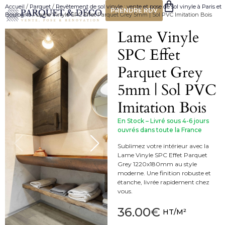
Accueil
/
Parquet
/
Revêtement de sol vinyle : vente et pose de sol vinyle à Paris et
PRENDRE RDV
Boulogne
/ Lame Vinyle SPC Effet Parquet Grey 5mm | Sol PVC Imitation Bois
Lame Vinyle
SPC Effet
Parquet Grey
5mm | Sol PVC
Imitation Bois
En Stock – Livré sous 4-6 jours
ouvrés dans toute la France
Sublimez votre intérieur avec la
Lame Vinyle SPC Effet Parquet
Grey 1220x180mm au style
moderne. Une finition robuste et
étanche, livrée rapidement chez
vous.
36.00
€
HT/M²