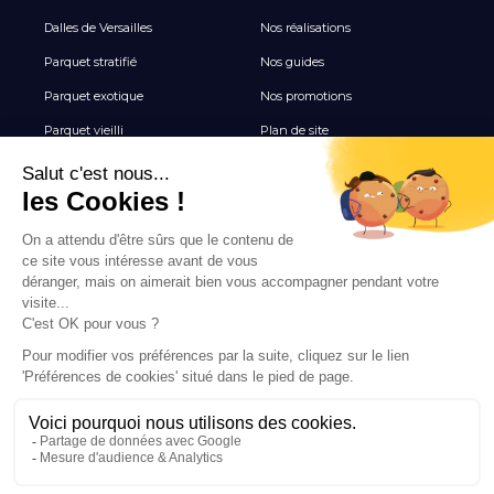
Dalles de Versailles
Nos réalisations
Parquet stratifié
Nos guides
Parquet exotique
Nos promotions
Parquet vieilli
Plan de site
Revêtement de sol vinyle
Terrasse
Tous les Carrelages
NEWSLETTER
Inscrivez-vous pour recevoir nos inspirations, nouveautés
et offres exclusives parquet.
INSCRIPTION