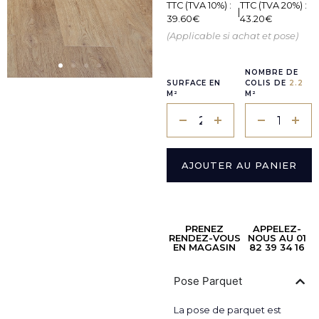
TTC (TVA 10%) :
TTC (TVA 20%) :
|
39.60
€
43.20
€
(Applicable si achat et pose)
NOMBRE DE
SURFACE EN
COLIS DE
2.2
M²
M²
AJOUTER AU PANIER
PRENEZ
APPELEZ-
RENDEZ-VOUS
NOUS AU 01
EN MAGASIN
82 39 34 16
Pose Parquet
La pose de parquet est