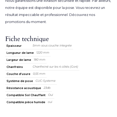
Nous garantissons une livraison sécurisée et rapide. Par ailleurs,
notre équipe est disponible pour la pose. Vous recevrez un
résultat impeccable et professionnel. Découvrez nos
promotions du moment
.
Fiche technique
5mm sous couche integrée
Epaisseur
1220 mm
Longueur de lame
180 mm
Largeur de lame
Chanfreiné sur les 4 côtés (Go4)
Chanfreins
0,55 mm
Couche d’usure
CLIC-Systeme
Système de pose
23db
Résistance acoustique
Oui
Compatible Sol Chauffant
oui
Compatible pièce humide