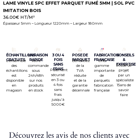
LAME VINYLE SPC EFFET PARQUET FUMÉ 5MM | SOL PVC
V
4
IMITATION BOIS
6
36.00
€
HT/M²
Épaisseur 5mm – Longueur 1220mm – Largeur 180mm
Achat en ligne
ÉCHANTILLONS
LIVRAISON
3 OU 4
POSE DE
FABRICATION
CONSEILS
GRATUITS
RAPIDE
FOIS
PARQUET
FRANÇAISE
&
L’ensemble
Votre
Bénéficiez
Une
SANS
EXPERTISE
Étude de
des
commande
de la
gamme
FRAIS
Paiement
projet
échantillons
sous
TVA
importante
sécurisé
par un
est
24h/48h
réduite
de
en 3 ou
spécialiste
disponible
sur nos
et de la
parquets
4 fois
15ans de
en
produits
garantie
fabrication
sans
savoir
magasin
en stock
décennale
française
frais
faire
jusqu’à
5000€
Découvrez les avis de nos clients avec