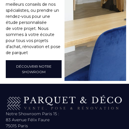
meilleurs conseils de nos
spécialistes, ou prendre un
rendez-vous pour une
étude personnalisée
de votre projet. Nous
sommes à votre écoute
pour tous vos projets
d’achat, rénovation et pose
de parquet
DÉCOUVRIR NOTRE
SHOWROOM
Notre Showroom Paris 15 :
83 Avenue Félix Faure
75015 Paris