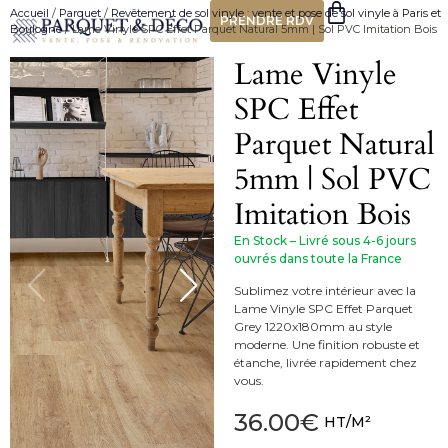
Accueil
/
Parquet
/
Revêtement de sol vinyle : vente et pose de sol vinyle à Paris et
PRENDRE RDV
Boulogne
/ Lame Vinyle SPC Effet Parquet Natural 5mm | Sol PVC Imitation Bois
Lame Vinyle
SPC Effet
Parquet Natural
5mm | Sol PVC
Imitation Bois
En Stock – Livré sous 4-6 jours
ouvrés dans toute la France
Sublimez votre intérieur avec la
Lame Vinyle SPC Effet Parquet
Grey 1220x180mm au style
moderne. Une finition robuste et
étanche, livrée rapidement chez
vous.
36.00
€
HT/M²