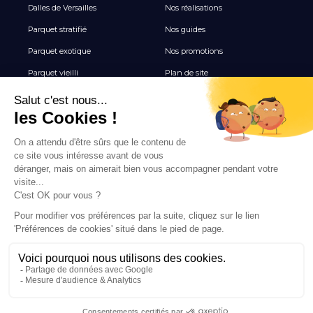
Dalles de Versailles
Nos réalisations
Parquet stratifié
Nos guides
Parquet exotique
Nos promotions
Parquet vieilli
Plan de site
Revêtement de sol vinyle
Terrasse
Tous les Carrelages
NEWSLETTER
Inscrivez-vous pour recevoir nos inspirations, nouveautés
et offres exclusives parquet.
INSCRIPTION
© 2026 PARQUET & DÉCO