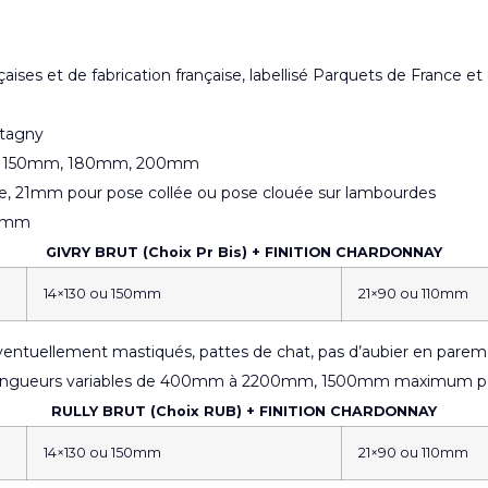
ançaises et de fabrication française, labellisé Parquets de France 
ntagny
0mm, 150mm, 180mm, 200mm
lée, 21mm pour pose collée ou pose clouée sur lambourdes
00mm
GIVRY BRUT (Choix Pr Bis) + FINITION CHARDONNAY
14×130 ou 150mm
21×90 ou 110mm
ntuellement mastiqués, pattes de chat, pas d’aubier en paremen
es. Longueurs variables de 400mm à 2200mm, 1500mm maximum 
RULLY BRUT (Choix RUB) + FINITION CHARDONNAY
14×130 ou 150mm
21×90 ou 110mm