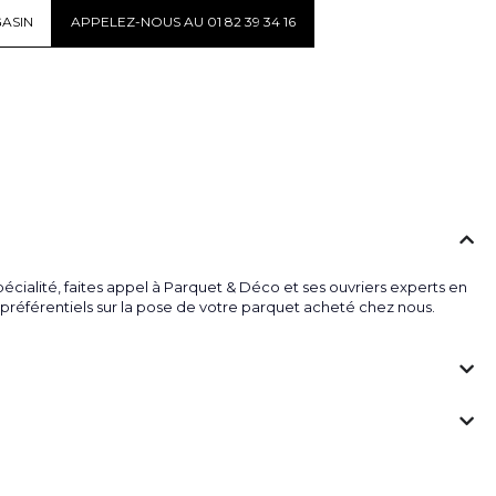
ASIN
APPELEZ-NOUS AU 01 82 39 34 16
écialité, faites appel à Parquet & Déco et ses ouvriers experts en
fs préférentiels sur la pose de votre parquet acheté chez nous.