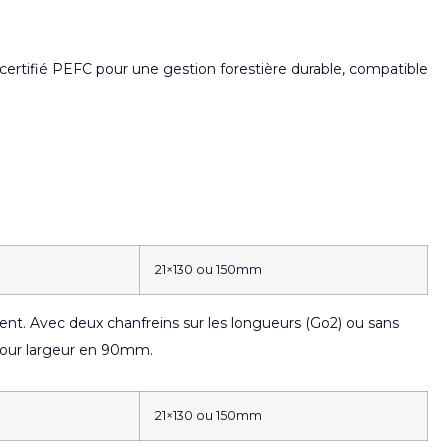
et certifié PEFC pour une gestion forestière durable, compatible
21×130 ou 150mm
t. Avec deux chanfreins sur les longueurs (Go2) ou sans
pour largeur en 90mm.
21×130 ou 150mm