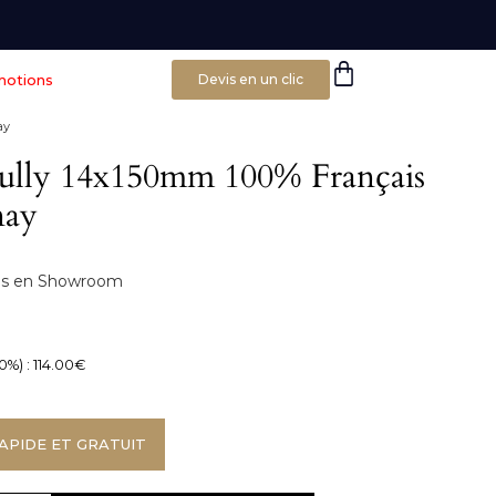
motions
Devis en un clic
ay
Rully 14x150mm 100% Français
nay
bles en Showroom
0%) :
114.00
€
APIDE ET GRATUIT