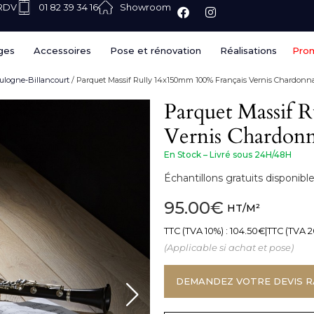
 RDV
01 82 39 34 16
Showroom
ges
Accessoires
Pose et rénovation
Réalisations
Pro
oulogne-Billancourt
/ Parquet Massif Rully 14x150mm 100% Français Vernis Chardonn
Parquet Massif 
Vernis Chardon
En Stock – Livré sous 24H/48H
Échantillons gratuits disponi
95.00
€
HT/M²
TTC (TVA 10%) :
104.50
€
|
TTC (TVA 2
(Applicable si achat et pose)
DEMANDEZ VOTRE DEVIS R