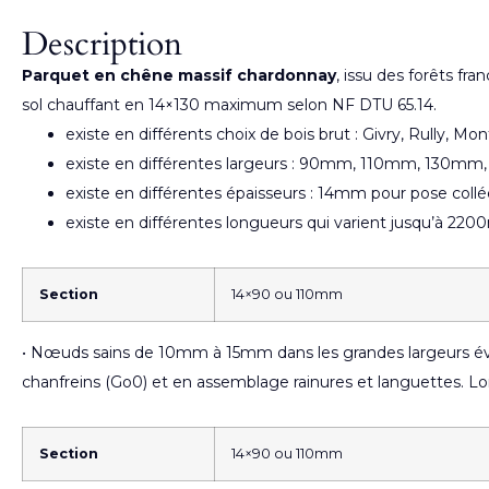
Description
Parquet en chêne massif chardonnay
, issu des forêts fr
sol chauffant en 14×130 maximum selon NF DTU 65.14.
existe en différents choix de bois brut : Givry, Rully, Mo
existe en différentes largeurs : 90mm, 110mm, 13
existe en différentes épaisseurs : 14mm pour pose col
existe en différentes longueurs qui varient jusqu’à 22
Section
14×90 ou 110mm
• Nœuds sains de 10mm à 15mm dans les grandes largeurs éve
chanfreins (Go0) et en assemblage rainures et languett
Section
14×90 ou 110mm