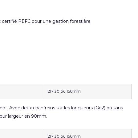
 et certifié PEFC pour une gestion forestière
21×130 ou 150mm
t. Avec deux chanfreins sur les longueurs (Go2) ou sans
pour largeur en 90mm.
21×130 ou 150mm