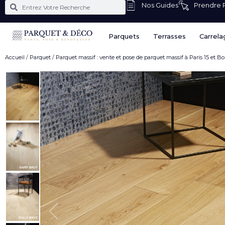
Nos Guides
Prendre
Parquets
Terrasses
Carrela
Accueil
/
Parquet
/
Parquet massif : vente et pose de parquet massif à Paris 15 et B