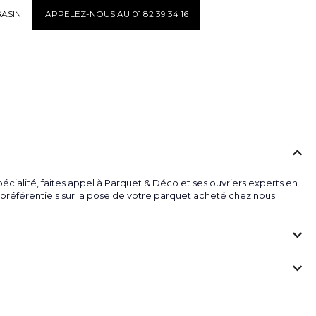
ASIN
APPELEZ-NOUS AU 01 82 39 34 16
écialité, faites appel à Parquet & Déco et ses ouvriers experts en
fs préférentiels sur la pose de votre parquet acheté chez nous.