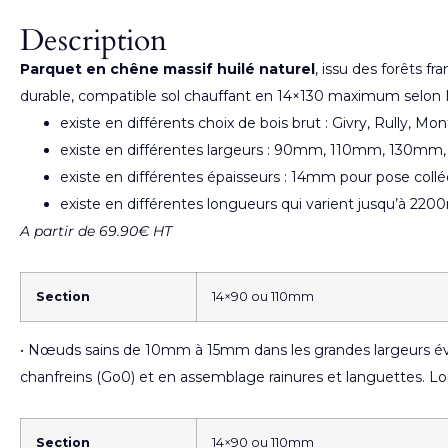
Description
Parquet en chêne massif huilé naturel
, issu des forêts f
durable, compatible sol chauffant en 14×130 maximum selon 
existe en différents choix de bois brut : Givry, Rully, Mo
existe en différentes largeurs : 90mm, 110mm, 13
existe en différentes épaisseurs : 14mm pour pose col
existe en différentes longueurs qui varient jusqu’à 22
A partir de 69.90€ HT
Section
14×90 ou 110mm
• Nœuds sains de 10mm à 15mm dans les grandes largeurs éve
chanfreins (Go0) et en assemblage rainures et languett
Section
14×90 ou 110mm