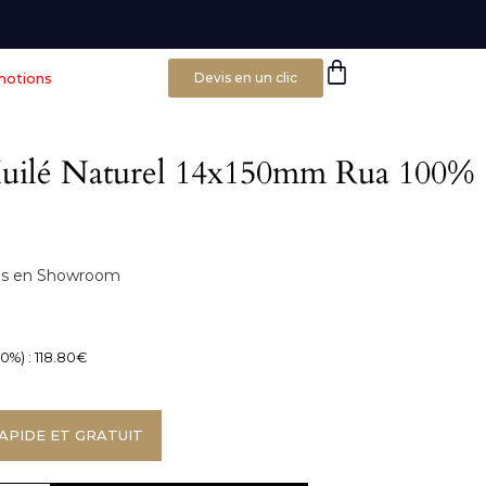
motions
Devis en un clic
Huilé Naturel 14x150mm Rua 100%
bles en Showroom
0%) :
118.80
€
APIDE ET GRATUIT