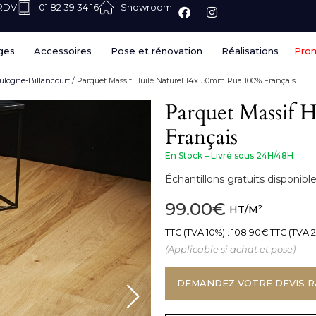
 RDV
01 82 39 34 16
Showroom
ges
Accessoires
Pose et rénovation
Réalisations
Pro
oulogne-Billancourt
/ Parquet Massif Huilé Naturel 14x150mm Rua 100% Français
Parquet Massif 
Français
En Stock – Livré sous 24H/48H
Échantillons gratuits disponi
99.00
€
HT/M²
TTC (TVA 10%) :
108.90
€
|
TTC (TVA 2
(Applicable si achat et pose)
DEMANDEZ VOTRE DEVIS R