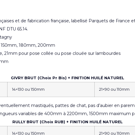
rançaises et de fabrication française, labellisé Parquets de France
NF DTU 65.14.
ntagny
0mm, 150mm, 180mm, 200mm
lée, 21mm pour pose collée ou pose clouée sur lambourdes
00mm
GIVRY BRUT (Choix Pr Bis) + FINITION HUILÉ NATUREL
14×130 ou 150mm
21×90 ou 110mm
ntuellement mastiqués, pattes de chat, pas d’aubier en paremen
es. Longueurs variables de 400mm à 2200mm, 1500mm maximum 
RULLY BRUT (Choix RUB) + FINITION HUILÉ NATUREL
14×130 ou 150mm
21×90 ou 110mm