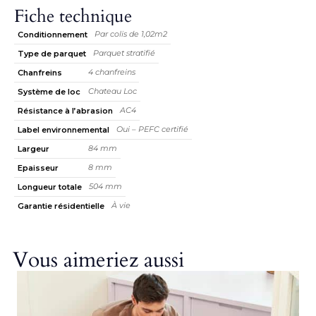
Fiche technique
Par colis de 1,02m2
Conditionnement
Parquet stratifié
Type de parquet
4 chanfreins
Chanfreins
Chateau Loc
Système de loc
AC4
Résistance à l’abrasion
Oui – PEFC certifié
Label environnemental
84 mm
Largeur
8 mm
Epaisseur
504 mm
Longueur totale
À vie
Garantie résidentielle
Vous aimeriez aussi