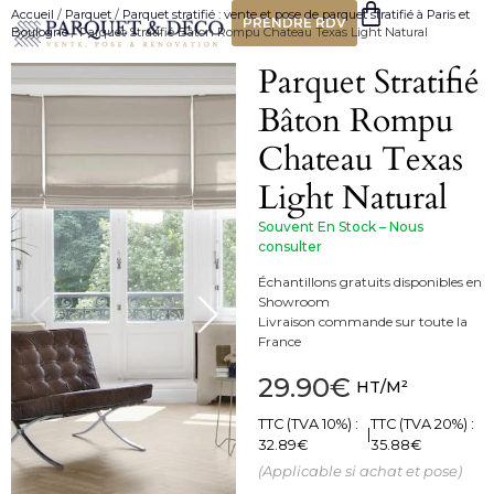
Accueil
/
Parquet
/
Parquet stratifié : vente et pose de parquet stratifié à Paris et
PRENDRE RDV
Boulogne
/ Parquet Stratifié Bâton Rompu Chateau Texas Light Natural
Parquet Stratifié
Bâton Rompu
Chateau Texas
Light Natural
Souvent En Stock – Nous
consulter
Échantillons gratuits disponibles en
Showroom
Livraison commande sur toute la
France
29.90
€
HT/M²
TTC (TVA 10%) :
TTC (TVA 20%) :
|
32.89
€
35.88
€
(Applicable si achat et pose)