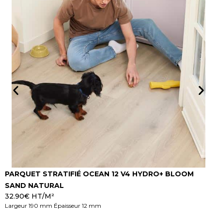
PARQUET STRATIFIÉ OCEAN 12 V4 HYDRO+ BLOOM
P
SAND NATURAL
32.90
€
HT/M²
2
Largeur 190 mm Épaisseur 12 mm
L