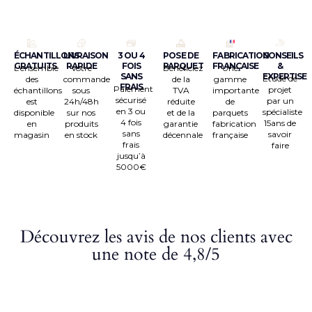
ÉCHANTILLONS
LIVRAISON
3 OU 4
POSE DE
FABRICATION
CONSEILS
GRATUITS
RAPIDE
FOIS
PARQUET
FRANÇAISE
&
L’ensemble
Votre
Bénéficiez
Une
SANS
EXPERTISE
Étude de
des
commande
de la
gamme
FRAIS
Paiement
projet
échantillons
sous
TVA
importante
sécurisé
par un
est
24h/48h
réduite
de
en 3 ou
spécialiste
disponible
sur nos
et de la
parquets
4 fois
15ans de
en
produits
garantie
fabrication
sans
savoir
magasin
en stock
décennale
française
frais
faire
jusqu’à
5000€
Découvrez les avis de nos clients avec
une note de 4,8/5